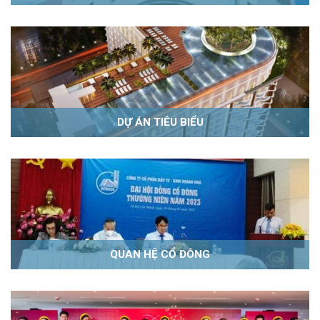
DỰ ÁN TIÊU BIỂU
QUAN HỆ CỔ ĐÔNG