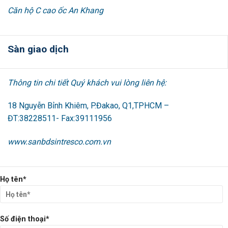
Căn hộ C cao ốc An Khang
Sàn giao dịch
Thông tin chi tiết Quý khách vui lòng liên hệ:
18 Nguyễn Bỉnh Khiêm, P.Đakao, Q1,TPHCM –
ĐT:38228511- Fax:39111956
www.sanbdsintresco.com.vn
Họ tên*
Số điện thoại*