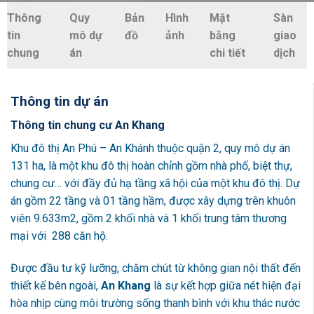
Thông
Quy
Bản
Hình
Mặt
Sàn
tin
mô dự
đồ
ảnh
bằng
giao
chung
án
chi tiết
dịch
Thông tin dự án
Thông tin chung cư An Khang
Khu đô thị An Phú – An Khánh thuộc quận 2, quy mô dự án
131 ha, là một khu đô thị hoàn chỉnh gồm nhà phố, biệt thự,
chung cư… với đầy đủ hạ tầng xã hội của một khu đô thị. Dự
án gồm 22 tầng và 01 tầng hầm, được xây dựng trên khuôn
viên 9.633m2, gồm 2 khối nhà và 1 khối trung tâm thương
mại với 288 căn hộ.
Được đầu tư kỹ lưỡng, chăm chút từ không gian nội thất đến
thiết kế bên ngoài,
An Khang
là sự kết hợp giữa nét hiện đại
hòa nhịp cùng môi trường sống thanh bình với khu thác nước