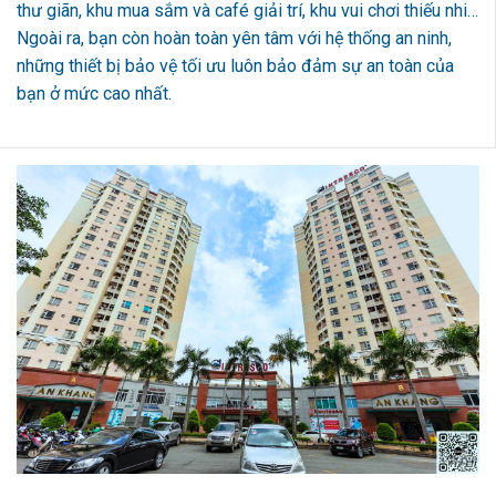
thư giãn, khu mua sắm và café giải trí, khu vui chơi thiếu nhi…
Ngoài ra, bạn còn hoàn toàn yên tâm với hệ thống an ninh,
những thiết bị bảo vệ tối ưu luôn bảo đảm sự an toàn của
bạn ở mức cao nhất.