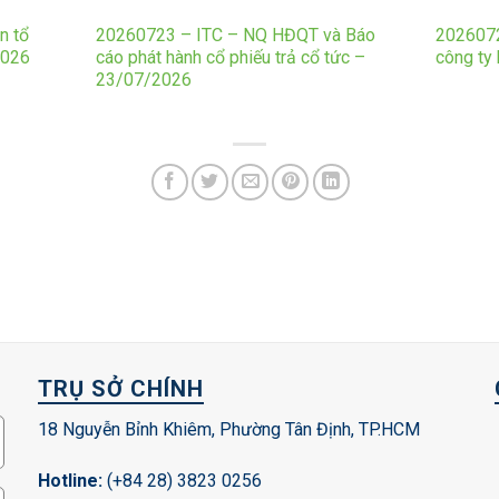
n tổ
20260723 – ITC – NQ HĐQT và Báo
2026072
2026
cáo phát hành cổ phiếu trả cổ tức –
công ty
23/07/2026
TRỤ SỞ CHÍNH
18 Nguyễn Bỉnh Khiêm, Phường Tân Định, TP.HCM
Hotline:
(+84 28) 3823 0256