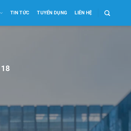
TIN TỨC
TUYỂN DỤNG
LIÊN HỆ
018