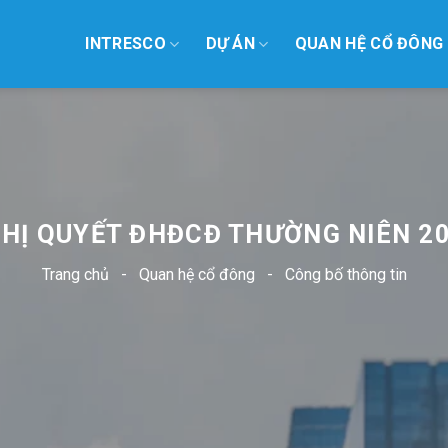
INTRESCO
DỰ ÁN
QUAN HỆ CỔ ĐÔNG
HỊ QUYẾT ĐHĐCĐ THƯỜNG NIÊN 2
Trang chủ
-
Quan hệ cổ đông
-
Công bố thông tin