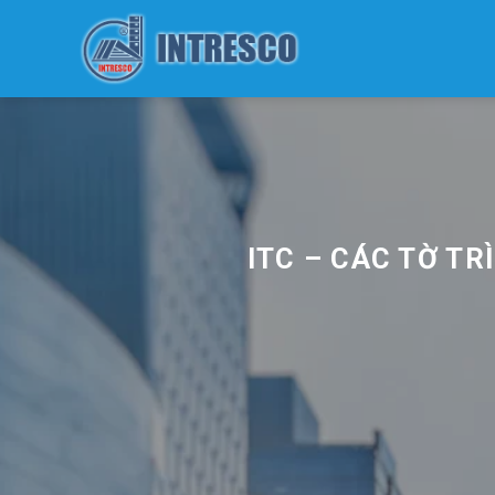
Skip
to
content
ITC – CÁC TỜ TR