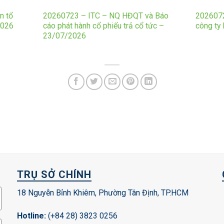
n tổ
20260723 – ITC – NQ HĐQT và Báo
2026072
2026
cáo phát hành cổ phiếu trả cổ tức –
công ty
23/07/2026
TRỤ SỞ CHÍNH
18 Nguyễn Bỉnh Khiêm, Phường Tân Định, TP.HCM
Hotline:
(+84 28) 3823 0256