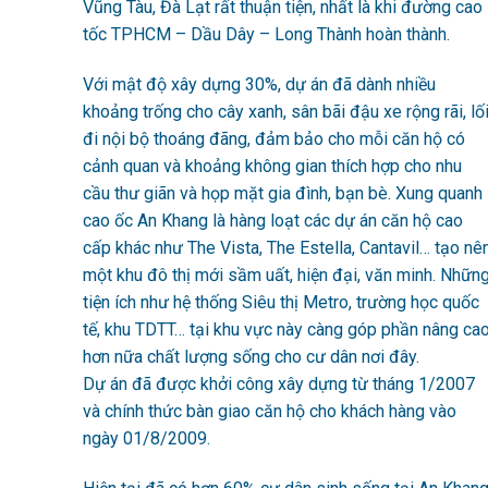
Vũng Tàu, Đà Lạt rất thuận tiện, nhất là khi đường cao
tốc TPHCM – Dầu Dây – Long Thành hoàn thành.
Với mật độ xây dựng 30%, dự án đã dành nhiều
khoảng trống cho cây xanh, sân bãi đậu xe rộng rãi, lố
đi nội bộ thoáng đãng, đảm bảo cho mỗi căn hộ có
cảnh quan và khoảng không gian thích hợp cho nhu
cầu thư giãn và họp mặt gia đình, bạn bè. Xung quanh
cao ốc An Khang là hàng loạt các dự án căn hộ cao
cấp khác như The Vista, The Estella, Cantavil… tạo nê
một khu đô thị mới sầm uất, hiện đại, văn minh. Nhữn
tiện ích như hệ thống Siêu thị Metro, trường học quốc
tế, khu TDTT… tại khu vực này càng góp phần nâng ca
hơn nữa chất lượng sống cho cư dân nơi đây.
Dự án đã được khởi công xây dựng từ tháng 1/2007
và chính thức bàn giao căn hộ cho khách hàng vào
ngày 01/8/2009.