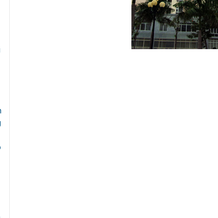
i
n
g
o