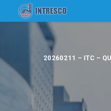
Skip
to
content
20260211 – ITC – Q