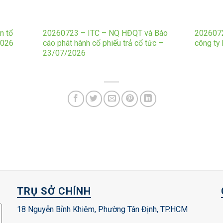
n tổ
20260723 – ITC – NQ HĐQT và Báo
2026072
2026
cáo phát hành cổ phiếu trả cổ tức –
công ty
23/07/2026
TRỤ SỞ CHÍNH
18 Nguyễn Bỉnh Khiêm, Phường Tân Định, TP.HCM