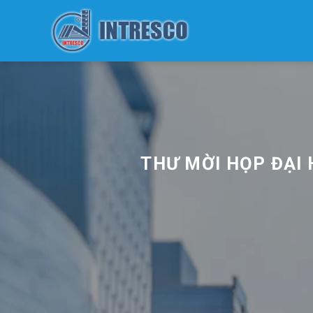
Skip
to
content
THƯ MỜI HỌP ĐẠI 