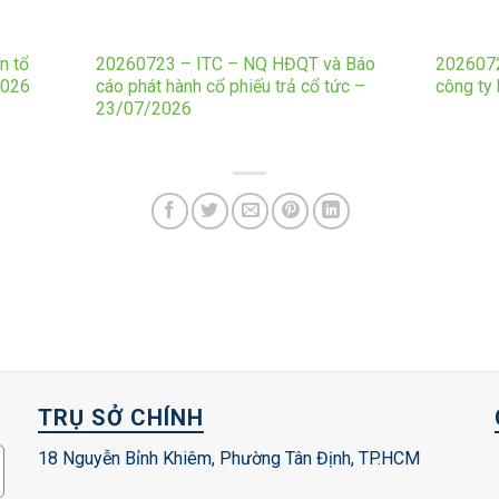
n tổ
20260723 – ITC – NQ HĐQT và Báo
2026072
2026
cáo phát hành cổ phiếu trả cổ tức –
công ty
23/07/2026
TRỤ SỞ CHÍNH
18 Nguyễn Bỉnh Khiêm, Phường Tân Định, TP.HCM