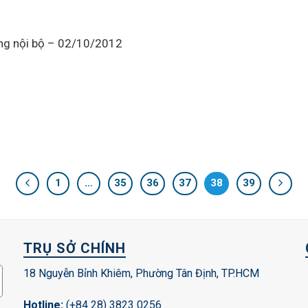
ông nội bộ – 02/10/2012
1
…
35
36
37
38
39
TRỤ SỞ CHÍNH
18 Nguyễn Bỉnh Khiêm, Phường Tân Định, TP.HCM
Hotline:
(+84 28) 3823 0256