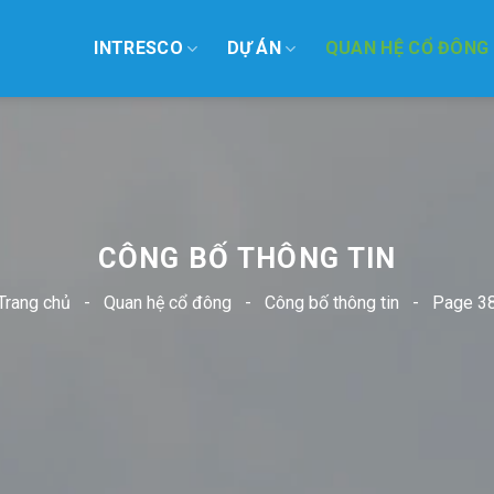
INTRESCO
DỰ ÁN
QUAN HỆ CỔ ĐÔNG
CÔNG BỐ THÔNG TIN
Trang chủ
-
Quan hệ cổ đông
-
Công bố thông tin
-
Page 3