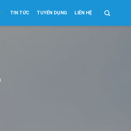
TIN TỨC
TUYỂN DỤNG
LIÊN HỆ
8