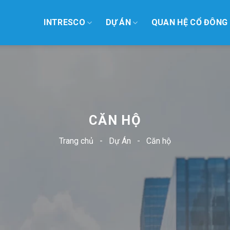
INTRESCO
DỰ ÁN
QUAN HỆ CỔ ĐÔNG
CĂN HỘ
Trang chủ
-
Dự Án
-
Căn hộ