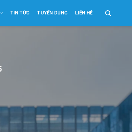
TIN TỨC
TUYỂN DỤNG
LIÊN HỆ
5